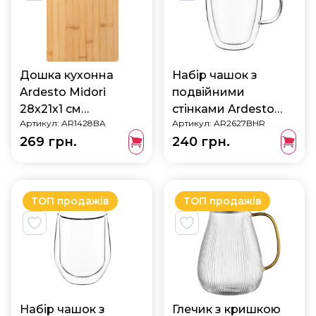
Дошка кухонна
Набір чашок з
Ardesto Midori
подвійними
28х21х1 см
стінками Ardesto
Артикул:
AR1428BA
Артикул:
AR2627BHR
AR1428BA
270 мл 2 шт
269 грн.
240 грн.
AR2627BHR
ТОП продажів
ТОП продажів
Набір чашок з
Глечик з кришкою