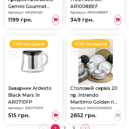
Gemini Gourmet
AR1008BEF
Артикул:
AR2114SW
Артикул:
AR1008BEF
AR2114SW
1199 грн.
349 грн.
ТОП продажів
ТОП продажів
Заварник Ardesto
Столовий сервіз 20
Black Mars 1л
пр. Intrendo
AR0710FP
Maritimo Golden rim
Артикул:
AR0710FP
Артикул:
IN0020MAR/2
white IN0020MAR/2
515 грн.
2852 грн.
1
2
3