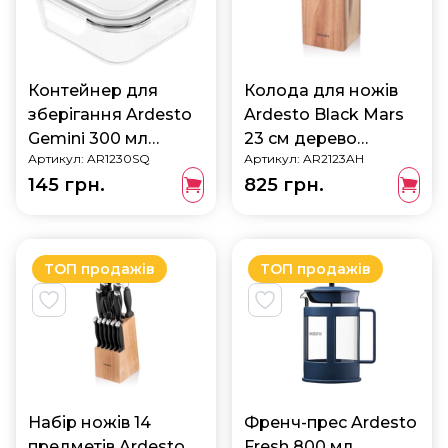
Контейнер для
Колода для ножів
зберігання Ardesto
Ardesto Black Mars
Gemini 300 мл
23 см дерево
Артикул:
AR1230SQ
Артикул:
AR2123AH
AR1230SQ
AR2123AH
145 грн.
825 грн.
ТОП продажів
ТОП продажів
Набір ножів 14
Френч-прес Ardesto
предметів Ardesto
Fresh 800 мл