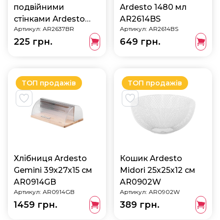
подвійними
Ardesto 1480 мл
стінками Ardesto
AR2614BS
Артикул:
AR2637BR
Артикул:
AR2614BS
320 мл 2 шт
225 грн.
649 грн.
AR2637BR
ТОП продажів
ТОП продажів
Хлібниця Ardesto
Кошик Ardesto
Gemini 39х27х15 см
Midori 25х25х12 см
AR0914GB
AR0902W
Артикул:
AR0914GB
Артикул:
AR0902W
1459 грн.
389 грн.