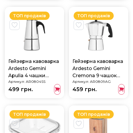
ТОП продажів
ТОП продажів
Гейзерна кавоварка
Гейзерна кавоварка
Ardesto Gemini
Ardesto Gemini
Apulia 4 чашки
Cremona 9 чашок
Артикул:
AR0804SS
Артикул:
AR0809AG
нержавіюча сталь
алюміній AR0809AG
499 грн.
459 грн.
AR0804SS
ТОП продажів
ТОП продажів