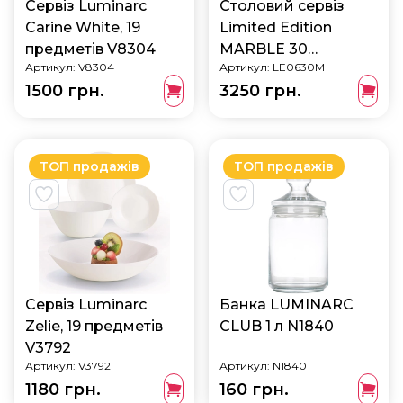
Сервіз Luminarc
Столовий сервіз
Carine White, 19
Limited Edition
предметів V8304
MARBLE 30
Артикул:
V8304
Артикул:
LE0630M
предметів
1500 грн.
3250 грн.
(LE0630M)
ТОП продажів
ТОП продажів
Сервіз Luminarc
Банка LUMINARC
Zelie, 19 предметів
CLUB 1 л N1840
V3792
Артикул:
V3792
Артикул:
N1840
1180 грн.
160 грн.