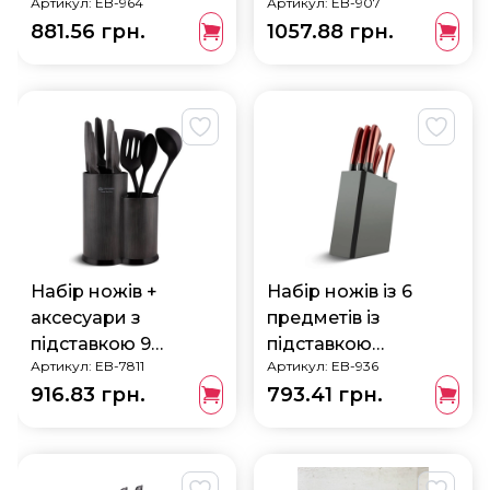
Артикул:
EB-964
Артикул:
EB-907
предметів Edenberg
881.56 грн.
1057.88 грн.
EB-964
Набір ножів +
Набір ножів із 6
аксесуари з
предметів із
підставкою 9
підставкою
Артикул:
EB-7811
Артикул:
EB-936
предметів Edenberg
Edenberg EB-936
916.83 грн.
793.41 грн.
EB-7811