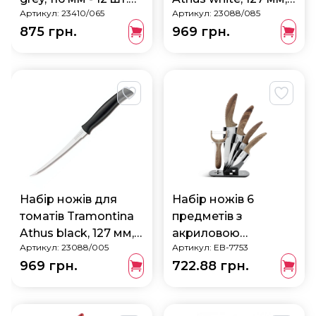
Артикул:
23410/065
Артикул:
23088/085
23410/065
12 шт 23088/085
875 грн.
969 грн.
Набір ножів для
Набір ножів 6
томатів Tramontina
предметів з
Athus black, 127 мм,
акриловою
Артикул:
23088/005
Артикул:
EB-7753
12 шт 23088/005
підставкою
969 грн.
722.88 грн.
Edenberg EB-7753