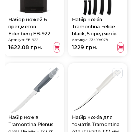
Набор ножей 6
Набір ножів
предметов
Tramontina Felice
Edenberg EB-922
black, 5 предметів
Артикул:
EB-922
Артикул:
23499/078
23499/078
1622.08 грн.
1229 грн.
Набір ножів
Набір ножів для
Tramontina Plenus
томатів Tramontina
grey, 116 мм - 12 шт.
Athus white, 127 мм,