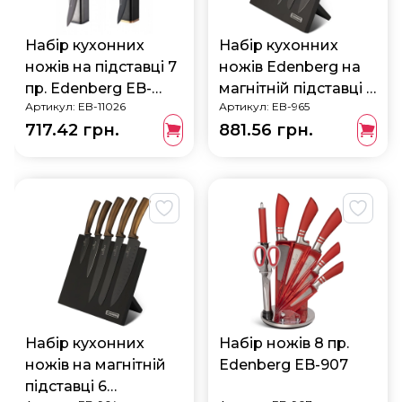
Набір кухонних
Набір кухонних
ножів на підставці 7
ножів Edenberg на
пр. Edenberg EB-
магнітній підставці 6
Артикул:
EB-11026
Артикул:
EB-965
11026
предметів EB-965
717.42 грн.
881.56 грн.
Набір кухонних
Набір ножів 8 пр.
ножів на магнітній
Edenberg EB-907
підставці 6