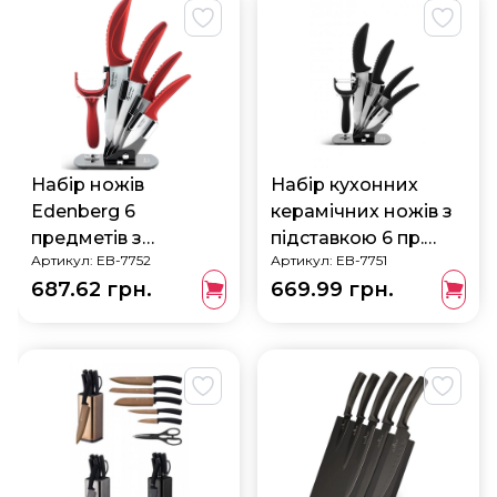
Набір ножів
Набір кухонних
Edenberg 6
керамічних ножів з
предметів з
підставкою 6 пр.
Артикул:
EB-7752
Артикул:
EB-7751
акриловою
Edenberg EB-7751
687.62 грн.
669.99 грн.
підставкою EB-7752