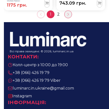
1445 грн.
743.09 грн.
Y2522CS)
1175 грн.
1
2
Всі права захищені. © 2026, luminarc.in.ua
КОНТАКТИ
:
Колл-центр з 10:00 до 19:00
+38 (066) 426 19 79
+38 (066) 426 19 79
Viber
luminarc.in.ukraine@gmail.com
Instagram
ІНФОРМАЦІЯ
: