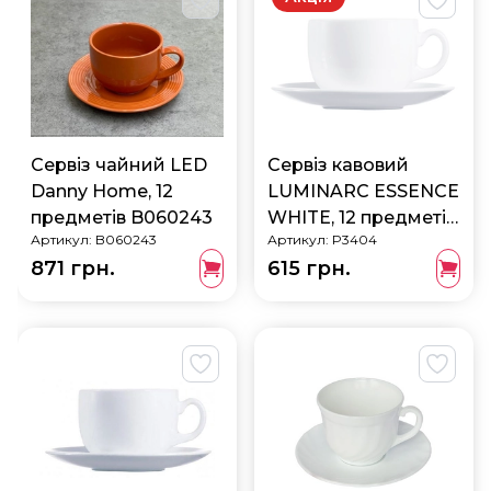
Сервіз чайний LED
Сервіз кавовий
Danny Home, 12
LUMINARC ESSENCE
предметів B060243
WHITE, 12 предметів
Артикул:
B060243
Артикул:
P3404
P3404
871 грн.
615 грн.