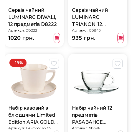
Сервіз чайний
Сервіз чайний
LUMINARC DIWALI,
LUMINARC
12 предметів D8222
TRIANON, 12
Артикул:
D8222
Артикул:
E8845
предметів E8845
1020 грн.
935 грн.
-
19
%
Набір кавовий з
Набір чайний 12
блюдцями Limited
предметів
Edition ARIA GOLD
PASABAHCE
Артикул:
TRSC-Y2522CS
Артикул:
98396
250 мл х 6 шт (TRSC-
PENGUEN - 98396