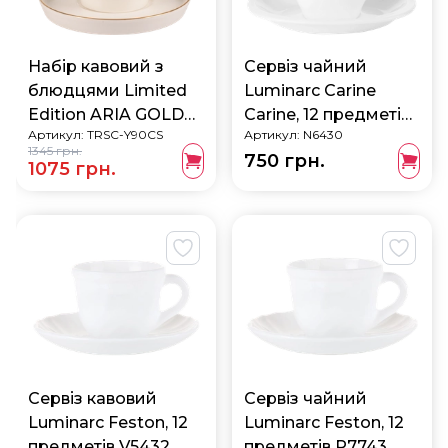
Набір кавовий з
Сервіз чайний
блюдцями Limited
Luminarc Carine
Edition ARIA GOLD
Carine, 12 предметів
Артикул:
TRSC-Y90CS
Артикул:
N6430
90 млх 6 шт (TRSC-
N6430
1345 грн.
750 грн.
Y90CS)
1075 грн.
Сервіз кавовий
Сервіз чайний
Luminarc Feston, 12
Luminarc Feston, 12
предметів V5432
предметів P7743