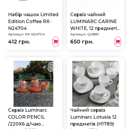
Набір чашок Limited
Сервіз чайний
Edition Coffee RX-
LUMINARC CARINE
N24704
WHITE, 12 предметів
Артикул:
RX-N24704
Артикул:
Q0881
Q0881
412 грн.
650 грн.
Сервіз Luminarc
Чайний сервіз
COLOR PENCIL
Luminarc Lotusia 12
/220Х6 д/чаю
предметів (H1789)