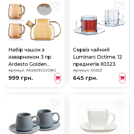
Набір чашок з
Сервіз чайний
заварником 3 пр.
Luminarc Octime, 12
Ardesto Golden
предметів X0323
Артикул:
AR2603GG/GBG
Артикул:
X0323
Moon
999 грн.
645 грн.
AR2603GG/GBG