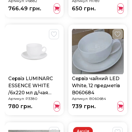
Артикул:
P6882
Артикул:
H1789
(P6882)
766.49 грн.
650 грн.
Сервіз LUMINARC
Сервіз чайний LED
ESSENCE WHITE
White, 12 предметів
/6х220 мл д/чая
B060684
Артикул:
P3380
Артикул:
B060684
(P3380)
780 грн.
739 грн.
Акція