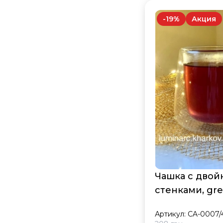
-
19
%
Акция
Чашка с дво
стенками, gre
Артикул:
CA-0007/