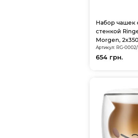
Набор чашек 
стенкой Ring
Morgen, 2х350
Артикул:
RG-0002/
0002/2*350 NY
654 грн.