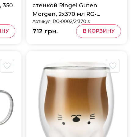
, 350
стенкой Ringel Guten
Morgen, 2х370 мл RG-
Артикул:
RG-0002/2*370 s
0002/2*370 s
712 грн.
ИНУ
В КОРЗИНУ