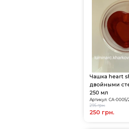
Чашка heart s
двойными ст
250 мл
Артикул:
CA-0005/
295 грн.
250 грн.