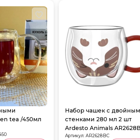
йными
Набор чашек с двойны
en tea /450мл
стенками 280 мл 2 шт
Ardesto Animals AR2628
450
Артикул:
AR2628BC