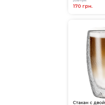
208 грн.
170 грн.
Стакан с дво