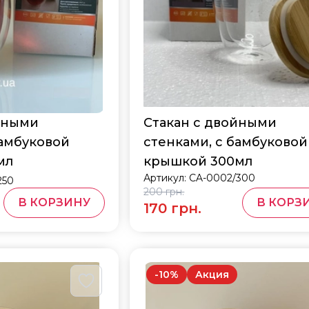
йными
Стакан с двойными
бамбуковой
стенками, с бамбуковой
мл
крышкой 300мл
Артикул:
CA-0002/300
250
200 грн.
В КОРЗИНУ
В КОРЗ
170 грн.
-
10
%
Акция