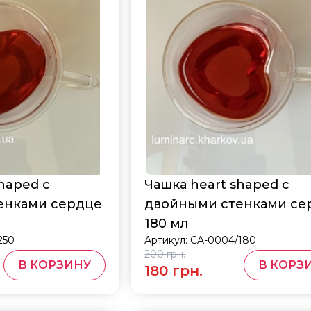
haped с
Чашка heart shaped с
енками сердце
двойными стенками се
180 мл
250
Артикул:
CA-0004/180
200 грн.
В КОРЗИНУ
В КОРЗ
180 грн.