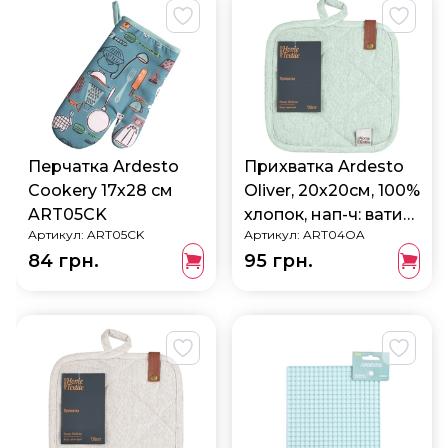
Перчатка Ardesto
Прихватка Ardesto
Cookery 17х28 см
Oliver, 20х20см, 100%
ART05CK
хлопок, нап-ч: ватин,
Артикул:
ART05CK
Артикул:
ART04OA
аквамарин
84 грн.
95 грн.
ART04OA