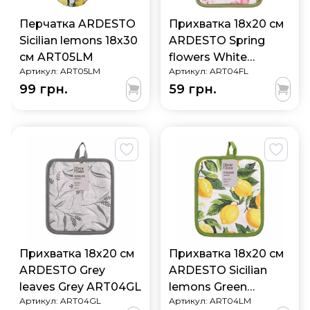
Перчатка ARDESTO
Прихватка 18х20 см
Sicilian lemons 18х30
ARDESTO Spring
см ART05LM
flowers White
Артикул:
ART05LM
Артикул:
ART04FL
ART04FL
99 грн.
59 грн.
Прихватка 18х20 см
Прихватка 18х20 см
ARDESTO Grey
ARDESTO Sicilian
leaves Grey ART04GL
lemons Green
Артикул:
ART04GL
Артикул:
ART04LM
ART04LM