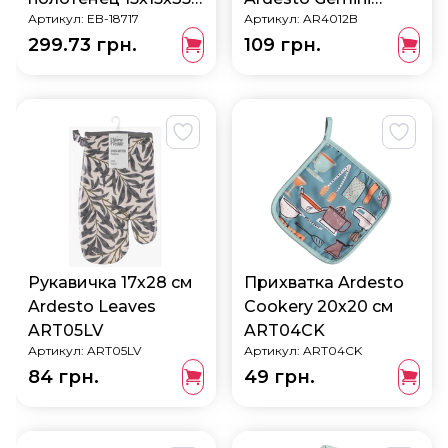
Артикул:
EB-18717
Артикул:
AR4012B
см EB-18717
AR4012B
299.73 грн.
109 грн.
Рукавичка 17х28 см
Прихватка Ardesto
Ardesto Leaves
Cookery 20х20 см
ART05LV
ART04CK
Артикул:
ART05LV
Артикул:
ART04CK
84 грн.
49 грн.