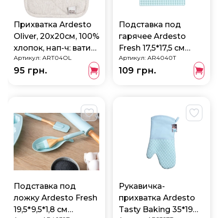
Прихватка Ardesto
Подставка под
Oliver, 20х20см, 100%
гарячее Ardesto
хлопок, нап-ч: ватин,
Fresh 17,5*17,5 см
Артикул:
ART04OL
Артикул:
AR4040T
серый светлый
AR4040T
95 грн.
109 грн.
ART04OL
Подставка под
Рукавичка-
ложку Ardesto Fresh
прихватка Ardesto
19,5*9,5*1,8 см
Tasty Baking 35*19