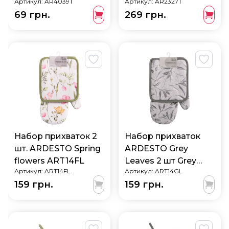
Артикул:
AR4039T
Артикул:
AR2327T
AR4039T
см AR2327T
69 грн.
269 грн.
Набор прихваток 2
Набор прихваток
шт. ARDESTO Spring
ARDESTO Grey
flowers ART14FL
Leaves 2 шт Grey
Артикул:
ART14FL
Артикул:
ART14GL
ART14GL
159 грн.
159 грн.