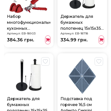
Набор
Держатель для
многофункциональных
бумажных
кухонных
полотенец 15x15x35
Артикул:
EB-18903
Артикул:
EB-18718
аксессуаров 8 шт
EB-18718
384.36 грн.
334.99 грн.
Edenberg EB-18903
Держатель для
Подставка под
бумажных
горячее 16,5 см
полотенец 15x15x35
Ardesto Gemini