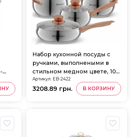
Набор кухонной посуды с
ручками, выполнеными в
-
стильном медном цвете, 10
Артикул:
EB-2422
предметов Edenberg EB-
3208.89 грн.
2422
ИНУ
В КОРЗИНУ