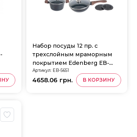
Набор посуды 12 пр. с
-
трехслойным мраморным
покрытием Edenberg EB-
Артикул:
EB-5651
5651
4658.06 грн.
ИНУ
В КОРЗИНУ