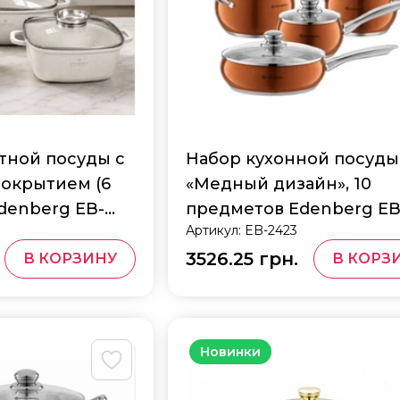
тной посуды с
Набор кухонной посуды
окрытием (6
«Медный дизайн», 10
denberg EB-
предметов Edenberg EB
Артикул:
EB-2423
2423
3526.25 грн.
В КОРЗИНУ
В КОРЗ
Новинки