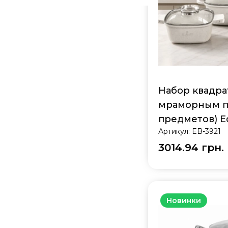
Набор квадра
мраморным п
предметов) E
Артикул:
EB-3921
3921
3014.94 грн.
Новинки