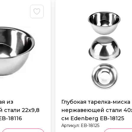
ая из
Глубокая тарелка-миска
стали 22x9,8
нержавеющей стали 40x
B-18116
см Edenberg EB-18125
Артикул:
EB-18125