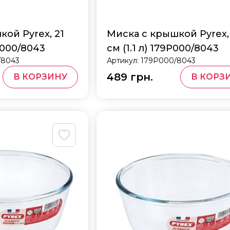
ой Pyrex, 21
Миска с крышкой Pyrex,
P000/8043
см (1.1 л) 179P000/8043
/8043
Артикул:
179P000/8043
489 грн.
В КОРЗИНУ
В КОРЗ