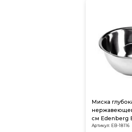
Миска глубок
нержавеющей 
см Edenberg E
Артикул:
EB-18116