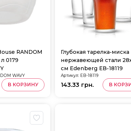
 House RANDOM
Глубокая тарелка-миска
 л 0179
нержавеющей стали 28x
Y
см Edenberg EB-18119
NDOM WAVY
Артикул:
EB-18119
143.33 грн.
В КОРЗИНУ
В КОРЗ