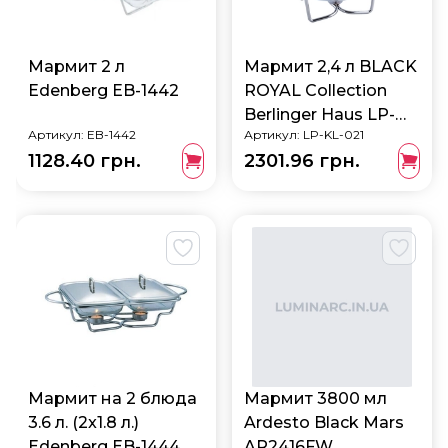
Мармит 2 л
Мармит 2,4 л BLACK
Edenberg EB-1442
ROYAL Collection
Berlinger Haus LP-
Артикул:
EB-1442
Артикул:
LP-KL-021
KL-021
1128.40 грн.
2301.96 грн.
Мармит на 2 блюда
Мармит 3800 мл
3.6 л. (2x1.8 л.)
Ardesto Black Mars
Edenberg EB-1444
AR2416FW