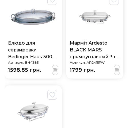
Блюдо для
Марміт Ardesto
сервировки
BLACK MARS
Berlinger Haus 3000
прямоугольный 3 л
Артикул:
BH-1385
Артикул:
AR2415FW
мл BH-1385
AR2415FW
1598.85 грн.
1799 грн.