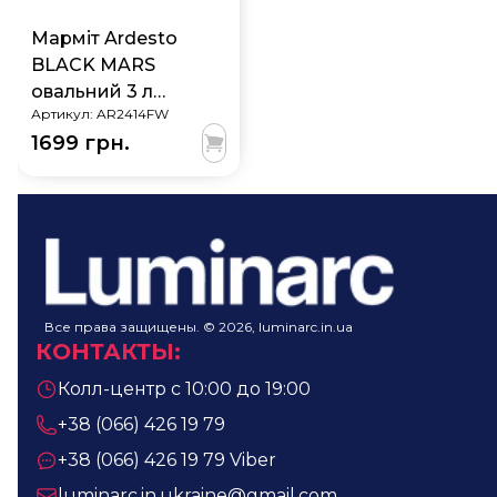
Марміт Ardesto
BLACK MARS
овальний 3 л
Артикул:
AR2414FW
AR2414FW
1699 грн.
Все права защищены. © 2026, luminarc.in.ua
КОНТАКТЫ
:
Колл-центр с 10:00 до 19:00
+38 (066) 426 19 79
+38 (066) 426 19 79
Viber
luminarc.in.ukraine@gmail.com