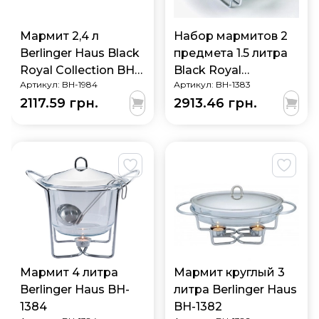
Мармит 2,4 л
Набор мармитов 2
Berlinger Haus Black
предмета 1.5 литра
Royal Collection BH-
Black Royal
Артикул:
BH-1984
Артикул:
BH-1383
1984
Collection Berlinger
2117.59 грн.
2913.46 грн.
Haus BH-1383
Мармит 4 литра
Мармит круглый 3
Berlinger Haus BH-
литра Berlinger Haus
1384
BH-1382