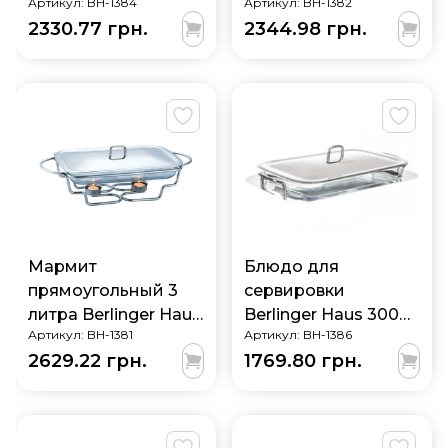
Артикул:
BH-1384
Артикул:
BH-1382
2330.77 грн.
2344.98 грн.
Мармит
Блюдо для
прямоугольный 3
сервировки
литра Berlinger Haus
Berlinger Haus 3000
Артикул:
BH-1381
Артикул:
BH-1386
BH-1381
мл BH-1386
2629.22 грн.
1769.80 грн.