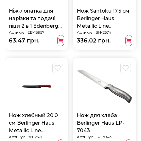
Ніж-лопатка для
Нож Santoku 17,5 см
нарізки та подачі
Berlinger Haus
піци 2 в 1 Edenberg
Metallic Line
Артикул:
EB-18957
Артикул:
BH-2574
EB-18957
BURGUNDY Edition
63.47 грн.
336.02 грн.
BH-2574
Нож хлебный 20,0
Нож для хлеба
см Berlinger Haus
Berlinger Haus LP-
Metallic Line
7043
Артикул:
BH-2571
Артикул:
LP-7043
BURGUNDY Edition