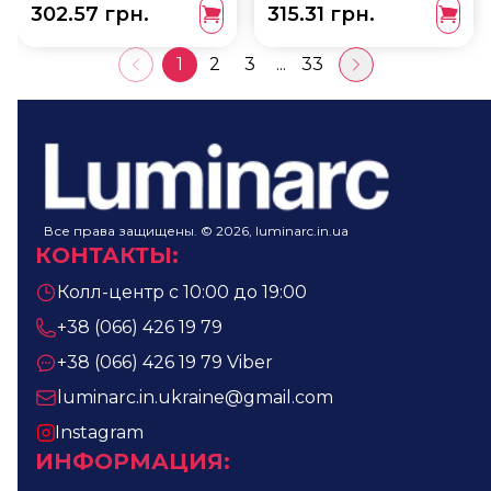
302.57 грн.
315.31 грн.
BH-2571
1
2
3
...
33
Все права защищены. © 2026, luminarc.in.ua
КОНТАКТЫ
:
Колл-центр с 10:00 до 19:00
+38 (066) 426 19 79
+38 (066) 426 19 79
Viber
luminarc.in.ukraine@gmail.com
Instagram
ИНФОРМАЦИЯ
: