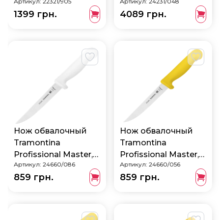
Артикул:
22321/905
Артикул:
24231/048
22321/905
24231/048
1399 грн.
4089 грн.
Нож обвалочный
Нож обвалочный
Tramontina
Tramontina
Profissional Master,
Profissional Master,
Артикул:
24660/086
Артикул:
24660/056
152 мм 24660/086
152 мм 24660/056
859 грн.
859 грн.