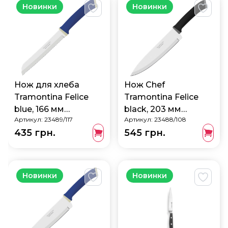
Новинки
Новинки
Нож для хлеба
Нож Chef
Tramontina Felice
Tramontina Felice
blue, 166 мм
black, 203 мм
Артикул:
23489/117
Артикул:
23488/108
23489/117
23488/108
435 грн.
545 грн.
Новинки
Новинки