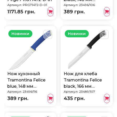
Артикул:
PRG71472-D-01
Артикул:
23496/106
23496/106
1171.85 грн.
389 грн.
Новинки
Новинки
Нож кухонный
Нож для хлеба
Tramontina Felice
Tramontina Felice
blue, 148 мм
black, 166 мм
Артикул:
23496/116
Артикул:
23489/107
23496/116
23489/107
389 грн.
435 грн.