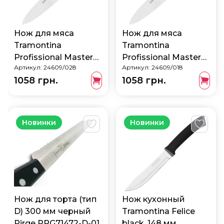
Нож для мяса
Нож для мяса
Tramontina
Tramontina
Profissional Master
Profissional Master
Артикул:
24609/028
Артикул:
24609/018
green, 203 мм
blue, 203 мм
1058 грн.
1058 грн.
24609/028
24609/018
Новинки
Новинки
Нож для торта (тип
Нож кухонный
D) 300 мм черный
Tramontina Felice
Pirge PRG71472-D-01
black, 148 мм