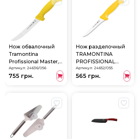
Нож обвалочный
Нож разделочный
Tramontina
TRAMONTINA
Profissional Master,
PROFISSIONAL
Артикул:
24636/056
Артикул:
24652/055
158 мм 24636/056
MASTER, 127 мм
755 грн.
565 грн.
24652/055